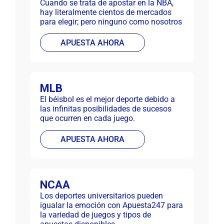
Cuando se trata de apostar en la NBA,
hay literalmente cientos de mercados
para elegir; pero ninguno como nosotros
APUESTA AHORA
MLB
El béisbol es el mejor deporte debido a
las infinitas posibilidades de sucesos
que ocurren en cada juego.
APUESTA AHORA
NCAA
Los deportes universitarios pueden
igualar la emoción con Apuesta247 para
la variedad de juegos y tipos de