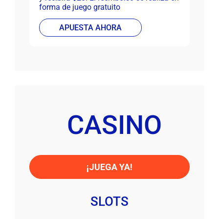
forma de juego gratuito
APUESTA AHORA
CASINO
¡JUEGA YA!
SLOTS