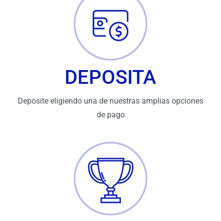
DEPOSITA
Deposite eligiendo una de nuestras amplias opciones
de pago