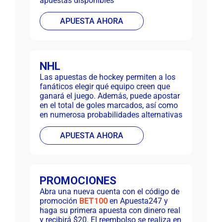
apuestas disponibles
APUESTA AHORA
NHL
Las apuestas de hockey permiten a los
fanáticos elegir qué equipo creen que
ganará el juego. Además, puede apostar
en el total de goles marcados, así como
en numerosa probabilidades alternativas
APUESTA AHORA
PROMOCIONES
Abra una nueva cuenta con el código de
promoción
BET100
en Apuesta247 y
haga su primera apuesta con dinero real
y recibirá $20. El reembolso se realiza en